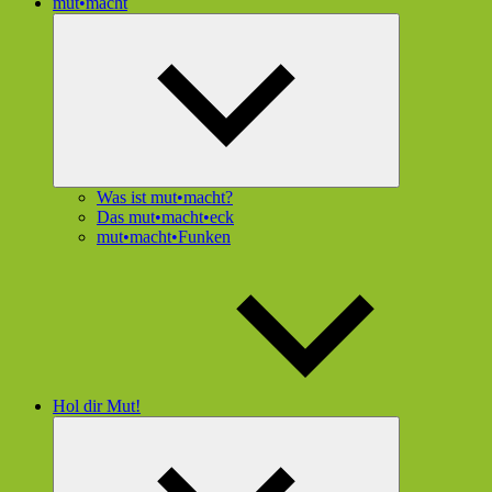
mut•macht
Untermenü
öffnen
Was ist mut•macht?
Das mut•macht•eck
mut•macht•Funken
Hol dir Mut!
Untermenü
öffnen