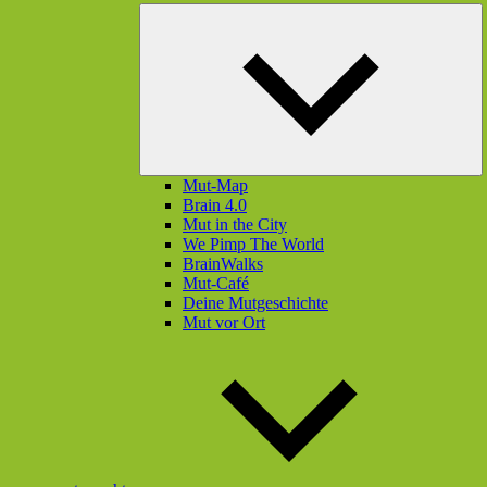
U
öf
Mut-Map
Brain 4.0
Mut in the City
We Pimp The World
BrainWalks
Mut-Café
Deine Mutgeschichte
Mut vor Ort