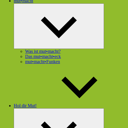
mut•macht
Untermenü
öffnen
Was ist mut•macht?
Das mut•macht•eck
mut•macht•Funken
Hol dir Mut!
Untermenü
öffnen