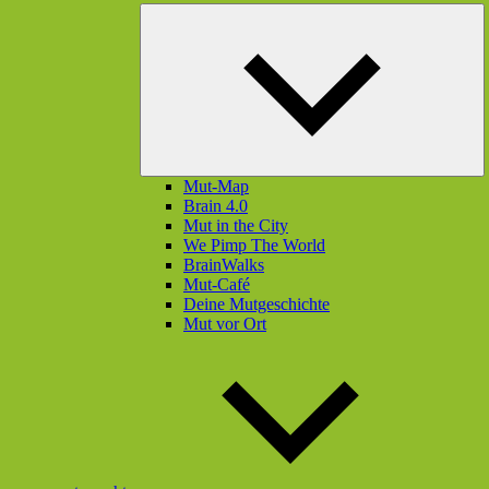
U
öf
Mut-Map
Brain 4.0
Mut in the City
We Pimp The World
BrainWalks
Mut-Café
Deine Mutgeschichte
Mut vor Ort