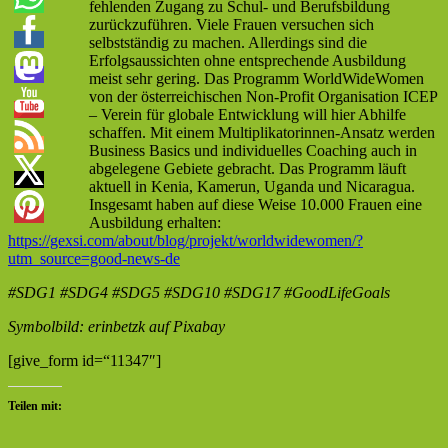
fehlenden Zugang zu Schul- und Berufsbildung
zurückzuführen. Viele Frauen versuchen sich
selbstständig zu machen. Allerdings sind die
Erfolgsaussichten ohne entsprechende Ausbildung
meist sehr gering. Das Programm WorldWideWomen
von der österreichischen Non-Profit Organisation ICEP
– Verein für globale Entwicklung will hier Abhilfe
schaffen. Mit einem Multiplikatorinnen-Ansatz werden
Business Basics und individuelles Coaching auch in
abgelegene Gebiete gebracht. Das Programm läuft
aktuell in Kenia, Kamerun, Uganda und Nicaragua.
Insgesamt haben auf diese Weise 10.000 Frauen eine
Ausbildung erhalten:
https://gexsi.com/about/blog/projekt/worldwidewomen/?
utm_source=good-news-de
#SDG1 #SDG4 #SDG5 #SDG10 #SDG17 #GoodLifeGoals
Symbolbild: erinbetzk auf Pixabay
[give_form id=“11347″]
Teilen mit: