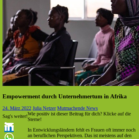
Empowerment durch Unternehmertum in Afrika
24. März 2022
Julia Netzer
Mutmachende News
Wie positiv ist dieser Beitrag für dich? Klicke auf die
Sag's weiter!
Sterne!
In Entwicklungsländern fehlt es Frauen oft immer noch
an beruflichen Perspektiven. Das ist meistens auf den