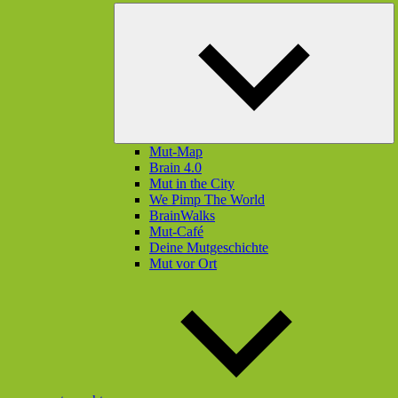
U
öf
Mut-Map
Brain 4.0
Mut in the City
We Pimp The World
BrainWalks
Mut-Café
Deine Mutgeschichte
Mut vor Ort