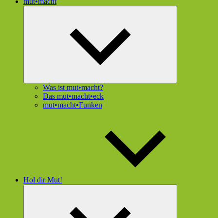
mut•macht
Untermenü
öffnen
Was ist mut•macht?
Das mut•macht•eck
mut•macht•Funken
Hol dir Mut!
Untermenü
öffnen