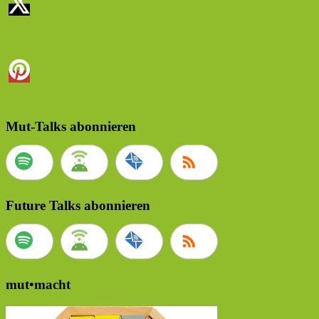
Mut-Talks abonnieren
Future Talks abonnieren
mut•macht