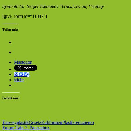
Symbolbild: Sergei Tokmakov Terms.Law auf Pixabay
[give_form id=“11347″]
Teilen mit:
Mastodon
Bluesky
Mehr
Gefällt mir:
Einwegplastik
Gesetz
Kalifornien
Plastik
reduzieren
Beitragsnavigation
Vorheriger
Future Talk 7: Pausenbox