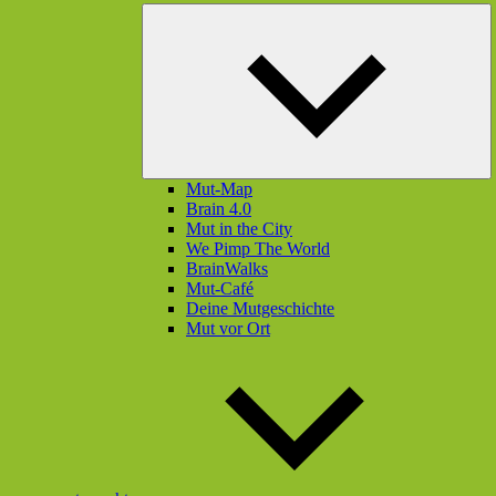
U
öf
Mut-Map
Brain 4.0
Mut in the City
We Pimp The World
BrainWalks
Mut-Café
Deine Mutgeschichte
Mut vor Ort