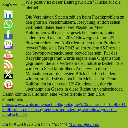
Wie positiv ist dieser Beitrag für dich? Klicke auf die
Sag's weiter!
Sterne!
Die Vereinigten Staaten zählen beim Plastikproblem zu
den größten Verschmutzern. Recycling ist dort selten
verbreitet, daher landet viel Plastik im Meer.
Kalifornien will das jetzt gesetzlich ändern. Unter
anderem will man mit 2032 Einwegplastik um 25
Prozent reduzieren. Außerdem sollen mehr Produkte
recycelfähig sein. Bis 2042 sollen zudem 65 Prozent
der Styroporverpackungen recycelbar sein. Für das
Recyclingprogramm wurde eigens eine Organisation
gegründet, die aus Vertretern der Industrie besteht. Sie
wird vom Staat kontrolliert. Auch wenn diese
Maßnahmen auf den ersten Blick eher bescheiden
wirken, so sind sie dennoch ein Meilenstein. Denn
Kalifornien ist der erste US-Bundesstaat, der ein
überhaupt ein Gesetz in diese Richtung verabschiedet.
Damit könnte Kalifornien eine Vorreiterrolle in den USA
einnehmen:
https://www.watson.de/nachhaltigkeit/gute%20nachricht/116596393-
kalifornien-erstes-us-gesetz-zur-reduzierung-von-einwegplastik-
verabschiedet
#SDG9 #SDG12 #SDG13 #SDG14
#GoodLifeGoals