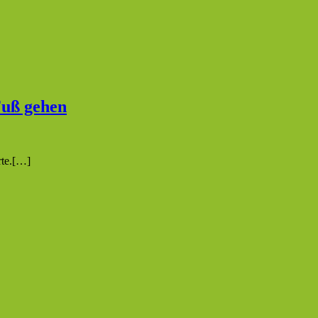
Fuß gehen
rte.[…]