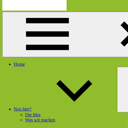
Die
Schau
Mutmacherei
hier
rein
und
gleich
geht's
dir
besser
Menü
Home
Neu hier?
Die Idee
Was wir machen