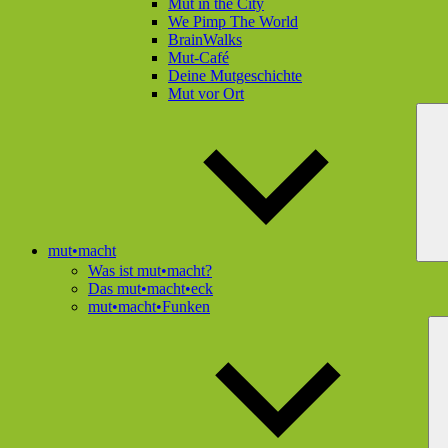
Mut in the City
We Pimp The World
BrainWalks
Mut-Café
Deine Mutgeschichte
Mut vor Ort
mut•macht
Was ist mut•macht?
Das mut•macht•eck
mut•macht•Funken