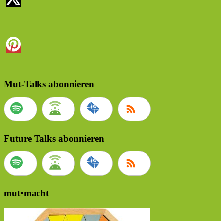
Mut-Talks abonnieren
Future Talks abonnieren
mut•macht