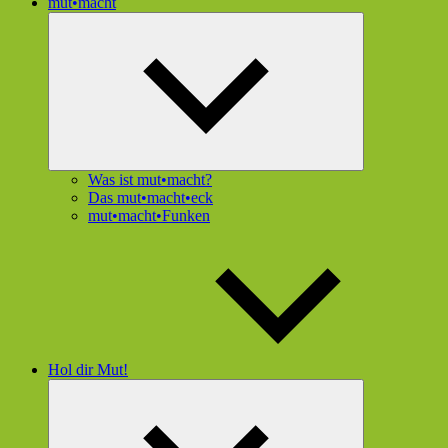
mut•macht
Untermenü
öffnen
Was ist mut•macht?
Das mut•macht•eck
mut•macht•Funken
Hol dir Mut!
Untermenü
öffnen