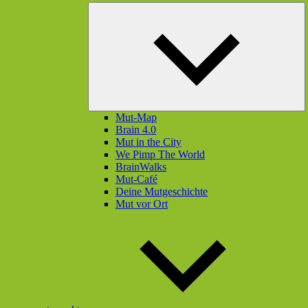
U
öf
Mut-Map
Brain 4.0
Mut in the City
We Pimp The World
BrainWalks
Mut-Café
Deine Mutgeschichte
Mut vor Ort