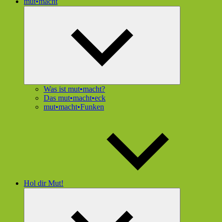
mut•macht
Untermenü
öffnen
Was ist mut•macht?
Das mut•macht•eck
mut•macht•Funken
Hol dir Mut!
Untermenü
öffnen