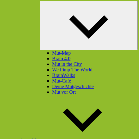
U
öf
Mut-Map
Brain 4.0
Mut in the City
We Pimp The World
BrainWalks
Mut-Café
Deine Mutgeschichte
Mut vor Ort