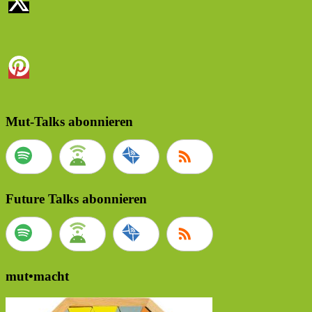
Mut-Talks abonnieren
Future Talks abonnieren
mut•macht