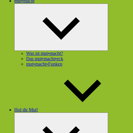
mut•macht
Untermenü
öffnen
Was ist mut•macht?
Das mut•macht•eck
mut•macht•Funken
Hol dir Mut!
Untermenü
öffnen