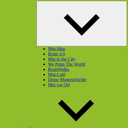
U
öf
Mut-Map
Brain 4.0
Mut in the City
We Pimp The World
BrainWalks
Mut-Café
Deine Mutgeschichte
Mut vor Ort