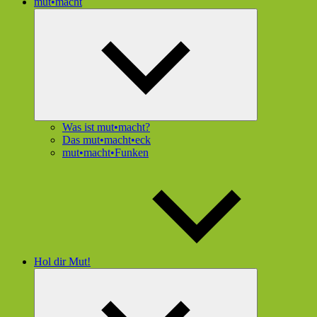
mut•macht
Untermenü
öffnen
Was ist mut•macht?
Das mut•macht•eck
mut•macht•Funken
Hol dir Mut!
Untermenü
öffnen