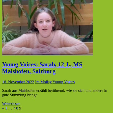
Young Voices: Sarah, 12 J., MS
Maishofen, Salzburg
18. November 2022
Ira Mollay
Young Voices
Sarah aus Maishofen erzählt berührend, wie sie sich und andere in
gute Stimmung bringt:
Weiterlesen
Seitennummerierung
Vorherige
«
1
…
7
8
9
Beiträge