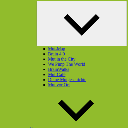
U
öf
Mut-Map
Brain 4.0
Mut in the City
We Pimp The World
BrainWalks
Mut-Café
Deine Mutgeschichte
Mut vor Ort