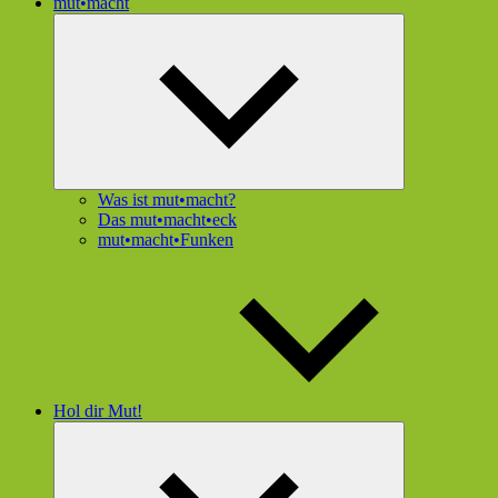
mut•macht
Untermenü
öffnen
Was ist mut•macht?
Das mut•macht•eck
mut•macht•Funken
Hol dir Mut!
Untermenü
öffnen