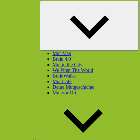
U
öf
Mut-Map
Brain 4.0
Mut in the City
We Pimp The World
BrainWalks
Mut-Café
Deine Mutgeschichte
Mut vor Ort