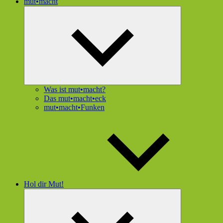
mut•macht
Untermenü
öffnen
Was ist mut•macht?
Das mut•macht•eck
mut•macht•Funken
Hol dir Mut!
Untermenü
öffnen