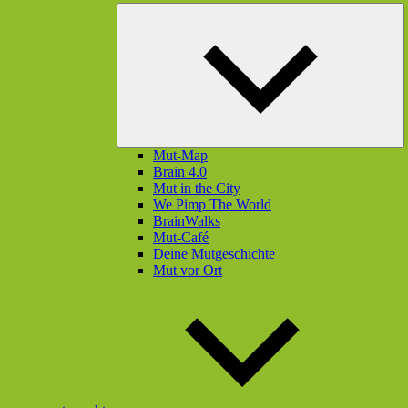
U
öf
Mut-Map
Brain 4.0
Mut in the City
We Pimp The World
BrainWalks
Mut-Café
Deine Mutgeschichte
Mut vor Ort