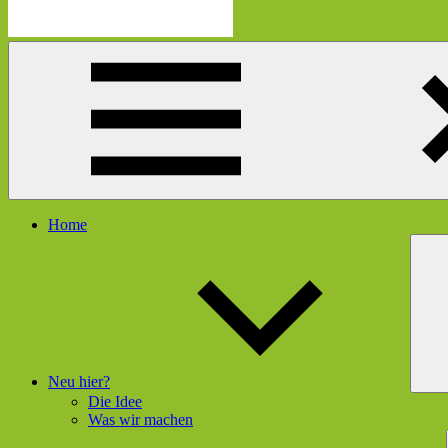
Die
Schau
Mutmacherei
hier
rein
und
gleich
geht's
dir
besser
Menü
Home
Neu hier?
Die Idee
Was wir machen