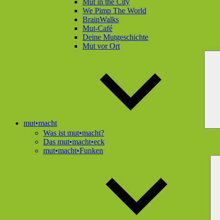
Mut in the City
We Pimp The World
BrainWalks
Mut-Café
Deine Mutgeschichte
Mut vor Ort
mut•macht
Was ist mut•macht?
Das mut•macht•eck
mut•macht•Funken