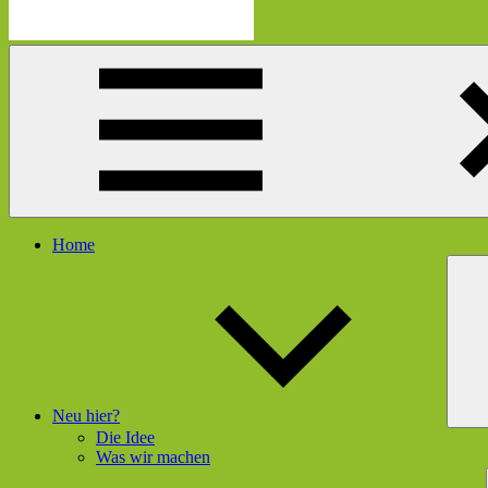
Die
Schau
Mutmacherei
hier
rein
und
gleich
geht's
dir
besser
Menü
Home
Neu hier?
Die Idee
Was wir machen