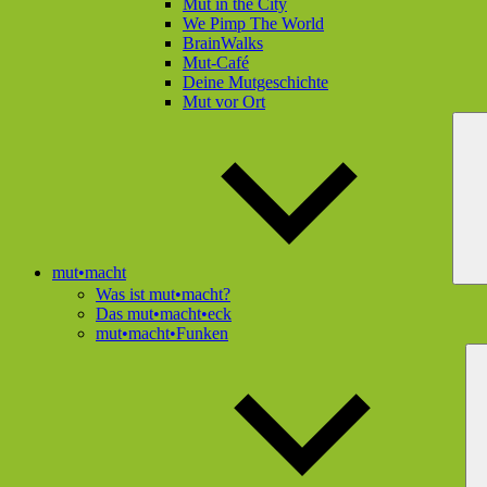
Mut in the City
We Pimp The World
BrainWalks
Mut-Café
Deine Mutgeschichte
Mut vor Ort
mut•macht
Was ist mut•macht?
Das mut•macht•eck
mut•macht•Funken