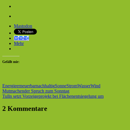
Mastodon
Bluesky
Mehr
Gefällt mir:
Energie
erneuerbar
nachhaltig
Sonne
Strom
Wasser
Wind
Beitragsnavigation
Vorheriger
Mutmachender Spruch zum Sonntag
Beitrag:
Nächster
Tulln setzt Vorzeigeprojekt bei Flächenentsiegelung um
Beitrag:
2 Kommentare