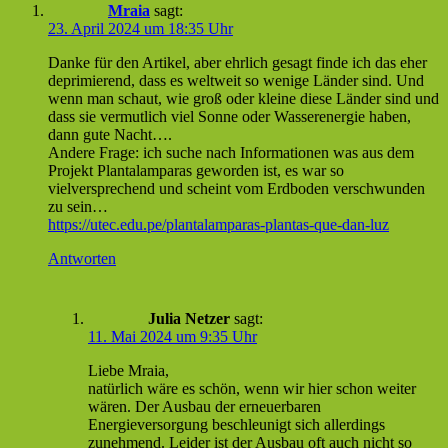
Mraia
sagt:
23. April 2024 um 18:35 Uhr
Danke für den Artikel, aber ehrlich gesagt finde ich das eher
deprimierend, dass es weltweit so wenige Länder sind. Und
wenn man schaut, wie groß oder kleine diese Länder sind und
dass sie vermutlich viel Sonne oder Wasserenergie haben,
dann gute Nacht….
Andere Frage: ich suche nach Informationen was aus dem
Projekt Plantalamparas geworden ist, es war so
vielversprechend und scheint vom Erdboden verschwunden
zu sein…
https://utec.edu.pe/plantalamparas-plantas-que-dan-luz
Antworten
Julia Netzer
sagt:
11. Mai 2024 um 9:35 Uhr
Liebe Mraia,
natürlich wäre es schön, wenn wir hier schon weiter
wären. Der Ausbau der erneuerbaren
Energieversorgung beschleunigt sich allerdings
zunehmend. Leider ist der Ausbau oft auch nicht so