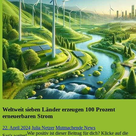
Weltweit sieben Länder erzeugen 100 Prozent
erneuerbaren Strom
22. April 2024
Julia Netzer
Mutmachende News
Wie positiv ist dieser Beitrag für dich? Klicke auf die
Sag's weiter!