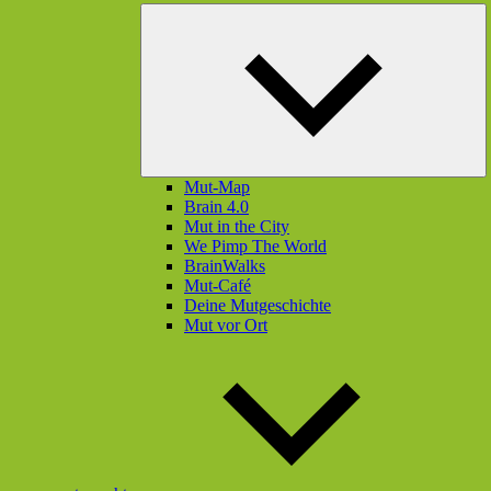
U
öf
Mut-Map
Brain 4.0
Mut in the City
We Pimp The World
BrainWalks
Mut-Café
Deine Mutgeschichte
Mut vor Ort