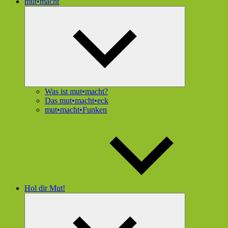
mut•macht
Untermenü
öffnen
Was ist mut•macht?
Das mut•macht•eck
mut•macht•Funken
Hol dir Mut!
Untermenü
öffnen