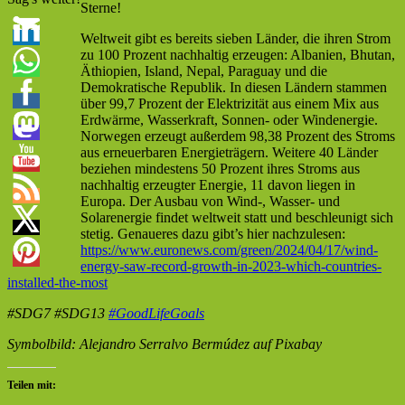
Sterne!
Weltweit gibt es bereits sieben Länder, die ihren Strom
zu 100 Prozent nachhaltig erzeugen: Albanien, Bhutan,
Äthiopien, Island, Nepal, Paraguay und die
Demokratische Republik. In diesen Ländern stammen
über 99,7 Prozent der Elektrizität aus einem Mix aus
Erdwärme, Wasserkraft, Sonnen- oder Windenergie.
Norwegen erzeugt außerdem 98,38 Prozent des Stroms
aus erneuerbaren Energieträgern. Weitere 40 Länder
beziehen mindestens 50 Prozent ihres Stroms aus
nachhaltig erzeugter Energie, 11 davon liegen in
Europa. Der Ausbau von Wind-, Wasser- und
Solarenergie findet weltweit statt und beschleunigt sich
stetig. Genaueres dazu gibt’s hier nachzulesen:
https://www.euronews.com/green/2024/04/17/wind-
energy-saw-record-growth-in-2023-which-countries-
installed-the-most
#SDG7 #SDG13
#GoodLifeGoals
Symbolbild: Alejandro Serralvo Bermúdez auf Pixabay
Teilen mit: