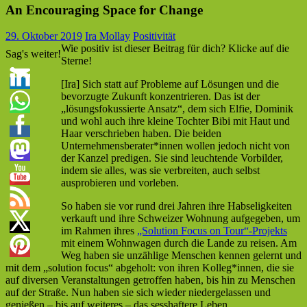
An Encouraging Space for Change
29. Oktober 2019
Ira Mollay
Positivität
Wie positiv ist dieser Beitrag für dich? Klicke auf die
Sag's weiter!
Sterne!
[Ira] Sich statt auf Probleme auf Lösungen und die
bevorzugte Zukunft konzentrieren. Das ist der
„lösungsfokussierte Ansatz“, dem sich Elfie, Dominik
und wohl auch ihre kleine Tochter Bibi mit Haut und
Haar verschrieben haben. Die beiden
Unternehmensberater*innen wollen jedoch nicht von
der Kanzel predigen. Sie sind leuchtende Vorbilder,
indem sie alles, was sie verbreiten, auch selbst
ausprobieren und vorleben.
So haben sie vor rund drei Jahren ihre Habseligkeiten
verkauft und ihre Schweizer Wohnung aufgegeben, um
im Rahmen ihres
„Solution Focus on Tour“-Projekts
mit einem Wohnwagen durch die Lande zu reisen. Am
Weg haben sie unzählige Menschen kennen gelernt und
mit dem „solution focus“ abgeholt: von ihren Kolleg*innen, die sie
auf diversen Veranstaltungen getroffen haben, bis hin zu Menschen
auf der Straße. Nun haben sie sich wieder niedergelassen und
genießen – bis auf weiteres – das sesshaftere Leben.