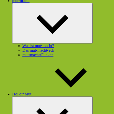
mut•macht
Untermenü
öffnen
Was ist mut•macht?
Das mut•macht•eck
mut•macht•Funken
Hol dir Mut!
Untermenü
öffnen