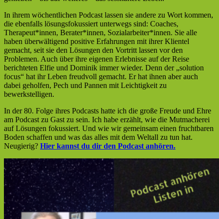
In ihrem wöchentlichen Podcast lassen sie andere zu Wort kommen,
die ebenfalls lösungsfokussiert unterwegs sind: Coaches,
Therapeut*innen, Berater*innen, Sozialarbeiter*innen. Sie alle
haben überwältigend positive Erfahrungen mit ihrer Klientel
gemacht, seit sie den Lösungen den Vortritt lassen vor den
Problemen. Auch über ihre eigenen Erlebnisse auf der Reise
berichteten Elfie und Dominik immer wieder. Denn der „solution
focus“ hat ihr Leben freudvoll gemacht. Er hat ihnen aber auch
dabei geholfen, Pech und Pannen mit Leichtigkeit zu
bewerkstelligen.
In der 80. Folge ihres Podcasts hatte ich die große Freude und Ehre
am Podcast zu Gast zu sein. Ich habe erzählt, wie die Mutmacherei
auf Lösungen fokussiert. Und wie wir gemeinsam einen fruchtbaren
Boden schaffen und was das alles mit dem Weltall zu tun hat.
Neugierig?
Hier kannst du dir den Podcast anhören.