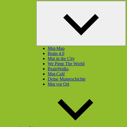
U
öf
Mut-Map
Brain 4.0
Mut in the City
We Pimp The World
BrainWalks
Mut-Café
Deine Mutgeschichte
Mut vor Ort