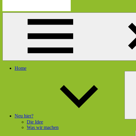
Die
Schau
Mutmacherei
hier
rein
und
gleich
geht's
dir
besser
Menü
Home
Neu hier?
Die Idee
Was wir machen