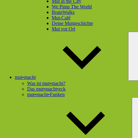
Mut in the City
We Pimp The World
BrainWalks
Mut-Café
Deine Mutgeschichte
Mut vor Ort
mut•macht
Was ist mut•macht?
Das mut•macht•eck
mut•macht•Funken