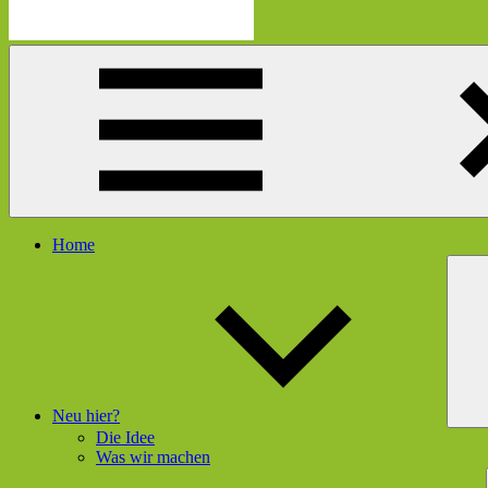
Die
Schau
Mutmacherei
hier
rein
und
gleich
geht's
dir
besser
Menü
Home
Neu hier?
Die Idee
Was wir machen