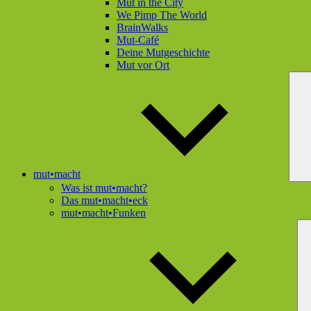
Mut in the City
We Pimp The World
BrainWalks
Mut-Café
Deine Mutgeschichte
Mut vor Ort
mut•macht
Was ist mut•macht?
Das mut•macht•eck
mut•macht•Funken