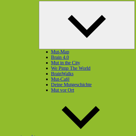
U
öf
Mut-Map
Brain 4.0
Mut in the City
We Pimp The World
BrainWalks
Mut-Café
Deine Mutgeschichte
Mut vor Ort