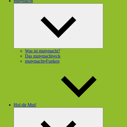
mut•macht
Untermenü
öffnen
Was ist mut•macht?
Das mut•macht•eck
mut•macht•Funken
Hol dir Mut!
Untermenü
öffnen