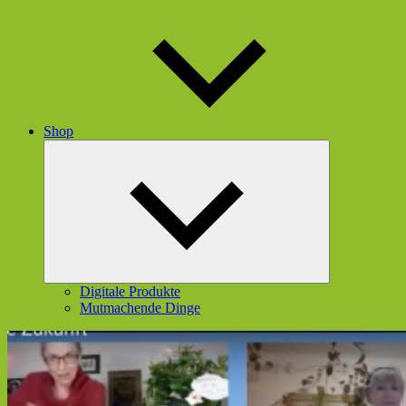
Shop
Untermenü
öffnen
Digitale Produkte
Mutmachende Dinge