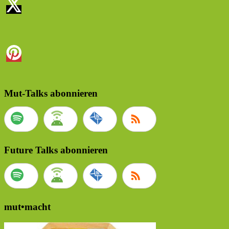
Mut-Talks abonnieren
Future Talks abonnieren
mut•macht