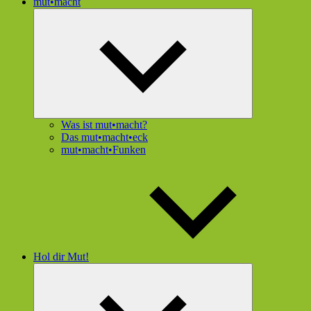
mut•macht
Untermenü
öffnen
Was ist mut•macht?
Das mut•macht•eck
mut•macht•Funken
Hol dir Mut!
Untermenü
öffnen