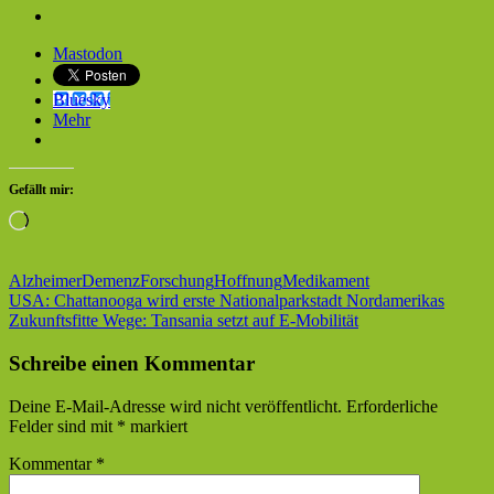
Mastodon
Bluesky
Mehr
Gefällt mir:
Wird
geladen …
Alzheimer
Demenz
Forschung
Hoffnung
Medikament
Beitragsnavigation
Vorheriger
USA: Chattanooga wird erste Nationalparkstadt Nordamerikas
Beitrag:
Nächster
Zukunftsfitte Wege: Tansania setzt auf E-Mobilität
Beitrag:
Schreibe einen Kommentar
Deine E-Mail-Adresse wird nicht veröffentlicht.
Erforderliche
Felder sind mit
*
markiert
Kommentar
*