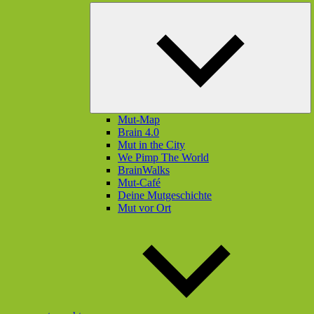
U
öf
Mut-Map
Brain 4.0
Mut in the City
We Pimp The World
BrainWalks
Mut-Café
Deine Mutgeschichte
Mut vor Ort