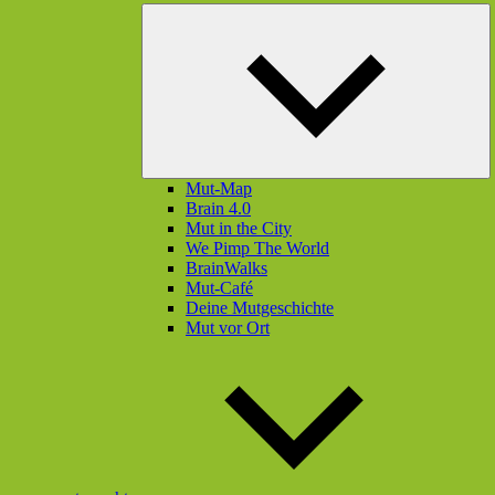
U
öf
Mut-Map
Brain 4.0
Mut in the City
We Pimp The World
BrainWalks
Mut-Café
Deine Mutgeschichte
Mut vor Ort