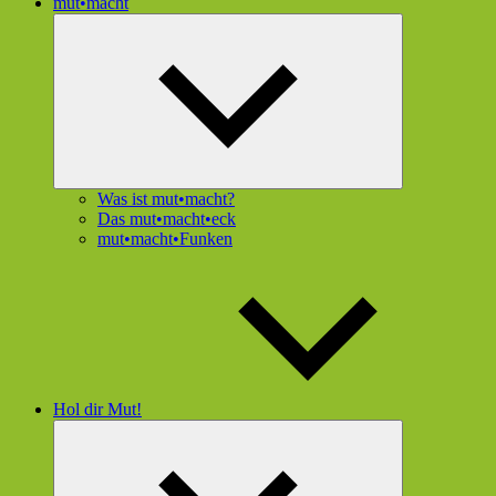
mut•macht
Untermenü
öffnen
Was ist mut•macht?
Das mut•macht•eck
mut•macht•Funken
Hol dir Mut!
Untermenü
öffnen