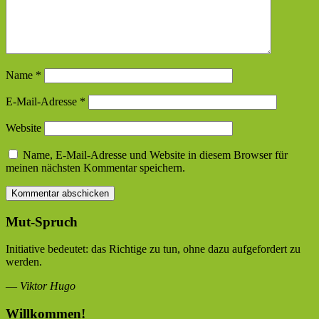
Name
*
E-Mail-Adresse
*
Website
Name, E-Mail-Adresse und Website in diesem Browser für
meinen nächsten Kommentar speichern.
Mut-Spruch
Initiative bedeutet: das Richtige zu tun, ohne dazu aufgefordert zu
werden.
—
Viktor Hugo
Willkommen!