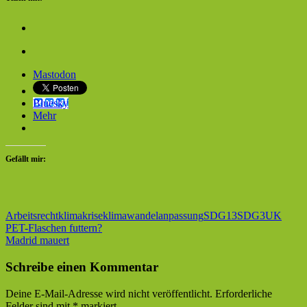
Mastodon
Bluesky
Mehr
Gefällt mir:
Arbeitsrecht
klimakrise
klimawandelanpassung
SDG13
SDG3
UK
Beitragsnavigation
Vorheriger
PET-Flaschen futtern?
Beitrag:
Nächster
Madrid mauert
Beitrag:
Schreibe einen Kommentar
Deine E-Mail-Adresse wird nicht veröffentlicht.
Erforderliche
Felder sind mit
*
markiert