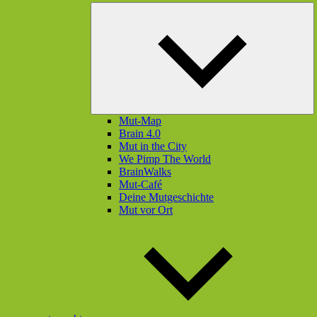
U
öf
Mut-Map
Brain 4.0
Mut in the City
We Pimp The World
BrainWalks
Mut-Café
Deine Mutgeschichte
Mut vor Ort