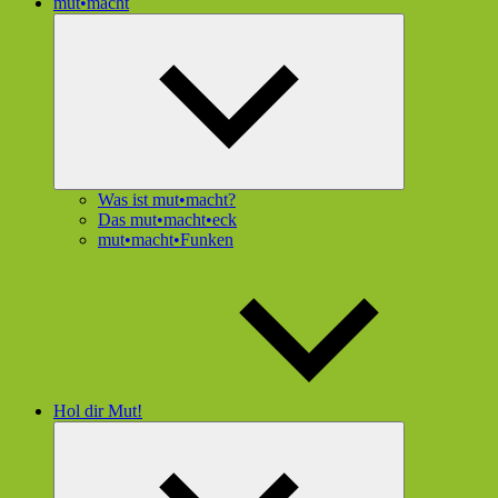
mut•macht
Untermenü
öffnen
Was ist mut•macht?
Das mut•macht•eck
mut•macht•Funken
Hol dir Mut!
Untermenü
öffnen