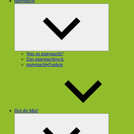
mut•macht
Untermenü
öffnen
Was ist mut•macht?
Das mut•macht•eck
mut•macht•Funken
Hol dir Mut!
Untermenü
öffnen