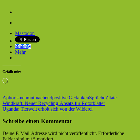
Mastodon
Bluesky
Mehr
Gefällt mir:
Wird
geladen …
Aphorismen
mutmachend
positive Gedanken
Sprüche
Zitate
Beitragsnavigation
Vorheriger
Windkraft: Neuer Recycling-Ansatz für Rotorblätter
Beitrag:
Nächster
Uganda: Tierwelt erholt sich von der Wilderei
Beitrag:
Schreibe einen Kommentar
Deine E-Mail-Adresse wird nicht veröffentlicht.
Erforderliche
Felder sind mit
*
markiert