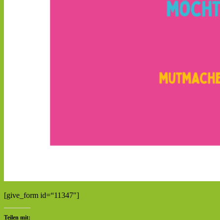
[give_form id=“11347″]
Teilen mit: