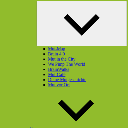
U
öf
Mut-Map
Brain 4.0
Mut in the City
We Pimp The World
BrainWalks
Mut-Café
Deine Mutgeschichte
Mut vor Ort