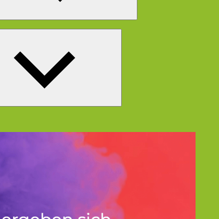
Untermenü
öffnen