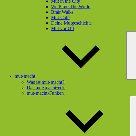
Mut in the City
We Pimp The World
BrainWalks
Mut-Café
Deine Mutgeschichte
Mut vor Ort
mut•macht
Was ist mut•macht?
Das mut•macht•eck
mut•macht•Funken