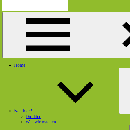
Die
Schau
Mutmacherei
hier
rein
und
gleich
geht's
dir
besser
Menü
Home
Neu hier?
Die Idee
Was wir machen