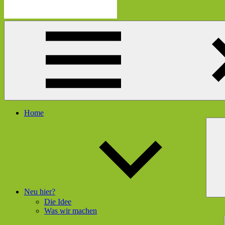
Die
Schau
Mutmacherei
hier
rein
und
gleich
geht's
dir
besser
Menü
Home
Neu hier?
Die Idee
Was wir machen