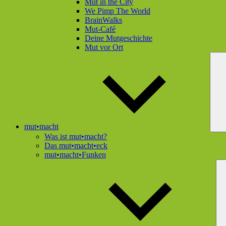
Mut in the City
We Pimp The World
BrainWalks
Mut-Café
Deine Mutgeschichte
Mut vor Ort
mut•macht
Was ist mut•macht?
Das mut•macht•eck
mut•macht•Funken