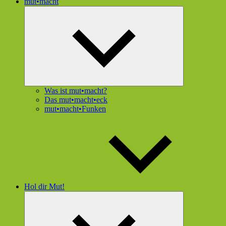
mut•macht
Untermenü
öffnen
Was ist mut•macht?
Das mut•macht•eck
mut•macht•Funken
Hol dir Mut!
Untermenü
öffnen