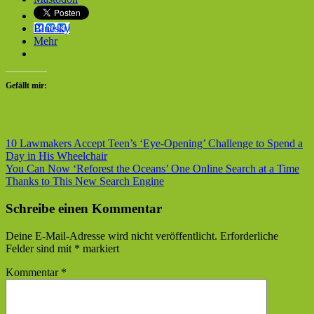
Bluesky
Mehr
Gefällt mir:
Beitragsnavigation
Vorheriger
10 Lawmakers Accept Teen’s ‘Eye-Opening’ Challenge to Spend a
Beitrag:
Day in His Wheelchair
Nächster
You Can Now ‘Reforest the Oceans’ One Online Search at a Time
Beitrag:
Thanks to This New Search Engine
Schreibe einen Kommentar
Deine E-Mail-Adresse wird nicht veröffentlicht.
Erforderliche
Felder sind mit
*
markiert
Kommentar
*