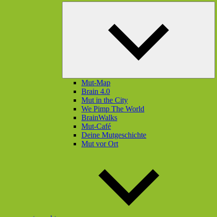
U
öf
Mut-Map
Brain 4.0
Mut in the City
We Pimp The World
BrainWalks
Mut-Café
Deine Mutgeschichte
Mut vor Ort