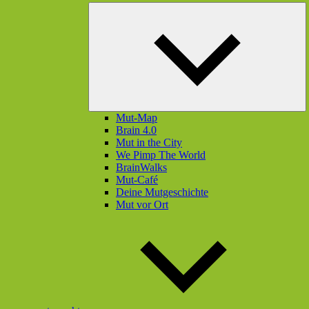
U
öf
Mut-Map
Brain 4.0
Mut in the City
We Pimp The World
BrainWalks
Mut-Café
Deine Mutgeschichte
Mut vor Ort