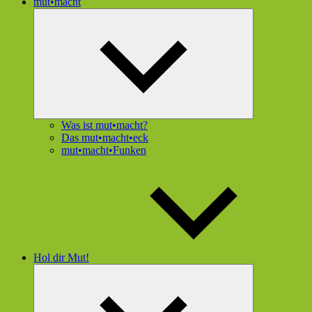
mut•macht
Untermenü
öffnen
Was ist mut•macht?
Das mut•macht•eck
mut•macht•Funken
Hol dir Mut!
Untermenü
öffnen