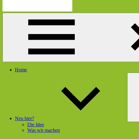
Die
Schau
Mutmacherei
hier
rein
und
gleich
geht's
dir
besser
Menü
Home
Neu hier?
Die Idee
Was wir machen