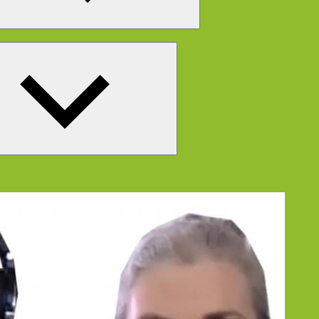
Untermenü
öffnen