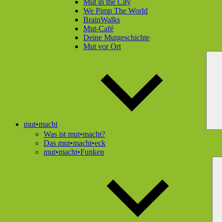
Mut in the City
We Pimp The World
BrainWalks
Mut-Café
Deine Mutgeschichte
Mut vor Ort
mut•macht
Was ist mut•macht?
Das mut•macht•eck
mut•macht•Funken