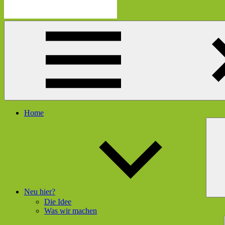
Die
Schau
Mutmacherei
hier
rein
und
gleich
geht's
dir
besser
Menü
Home
Neu hier?
Die Idee
Was wir machen