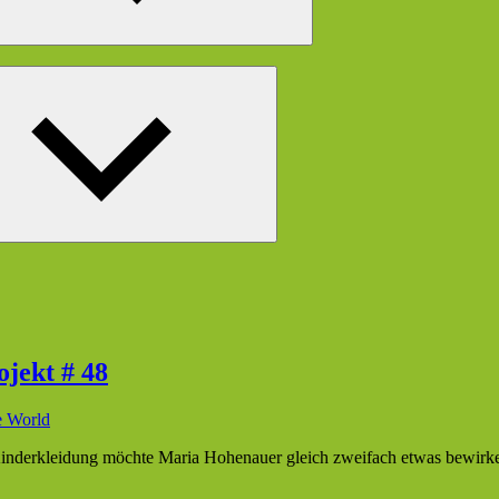
Untermenü
öffnen
jekt # 48
 World
nderkleidung möchte Maria Hohenauer gleich zweifach etwas bewirke