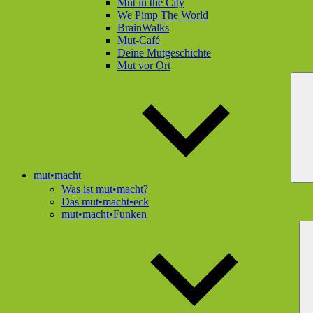
Mut in the City
We Pimp The World
BrainWalks
Mut-Café
Deine Mutgeschichte
Mut vor Ort
mut•macht
Was ist mut•macht?
Das mut•macht•eck
mut•macht•Funken