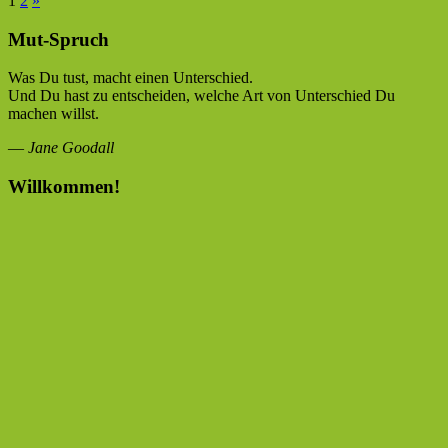
Seitennummerierung
1
2
»
Beiträge
der
Mut-Spruch
Beiträge
Was Du tust, macht einen Unterschied.
Und Du hast zu entscheiden, welche Art von Unterschied Du
machen willst.
—
Jane Goodall
Willkommen!