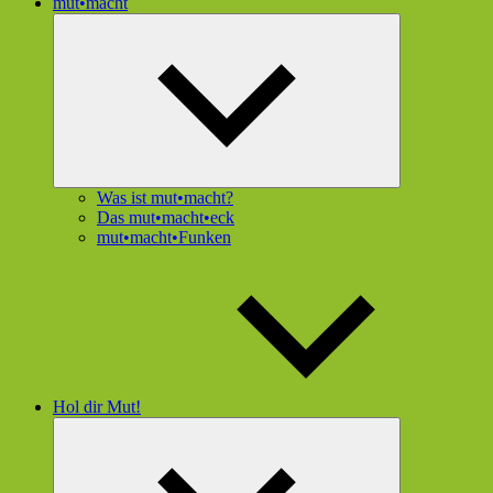
mut•macht
Untermenü
öffnen
Was ist mut•macht?
Das mut•macht•eck
mut•macht•Funken
Hol dir Mut!
Untermenü
öffnen