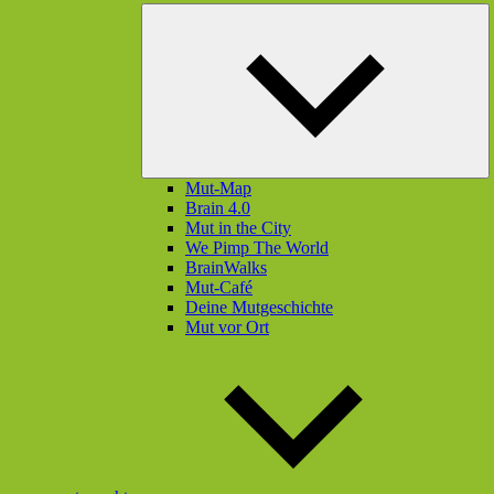
U
öf
Mut-Map
Brain 4.0
Mut in the City
We Pimp The World
BrainWalks
Mut-Café
Deine Mutgeschichte
Mut vor Ort