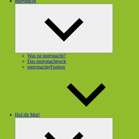
mut•macht
Untermenü
öffnen
Was ist mut•macht?
Das mut•macht•eck
mut•macht•Funken
Hol dir Mut!
Untermenü
öffnen