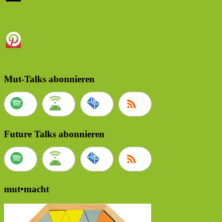
Mut-Talks abonnieren
Future Talks abonnieren
mut•macht