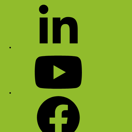
Zum
LI
Inhalt
springen
Youtube
FB