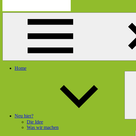
Die
Schau
Mutmacherei
hier
rein
und
gleich
geht's
dir
besser
Menü
Home
Neu hier?
Die Idee
Was wir machen