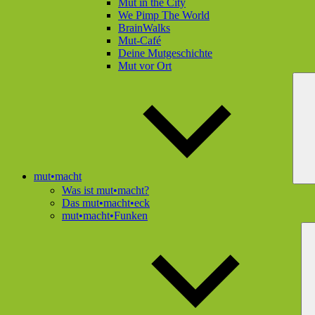
Mut in the City
We Pimp The World
BrainWalks
Mut-Café
Deine Mutgeschichte
Mut vor Ort
mut•macht
Was ist mut•macht?
Das mut•macht•eck
mut•macht•Funken