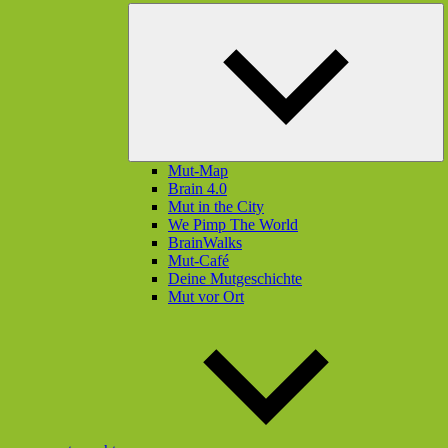
U
öf
Mut-Map
Brain 4.0
Mut in the City
We Pimp The World
BrainWalks
Mut-Café
Deine Mutgeschichte
Mut vor Ort