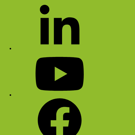
Zum
LI
Inhalt
springen
Youtube
FB