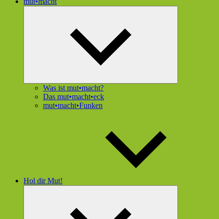
mut•macht
Untermenü
öffnen
Was ist mut•macht?
Das mut•macht•eck
mut•macht•Funken
Hol dir Mut!
Untermenü
öffnen