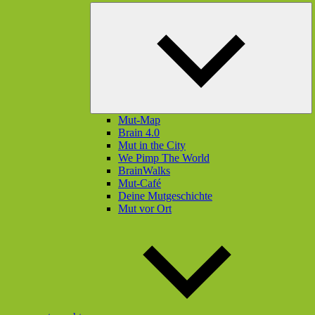
U
öf
Mut-Map
Brain 4.0
Mut in the City
We Pimp The World
BrainWalks
Mut-Café
Deine Mutgeschichte
Mut vor Ort