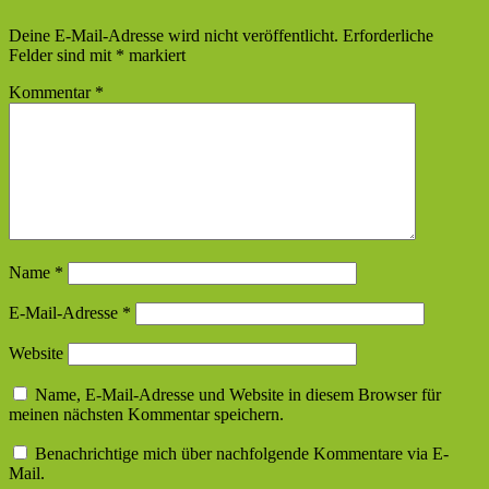
Deine E-Mail-Adresse wird nicht veröffentlicht.
Erforderliche
Felder sind mit
*
markiert
Kommentar
*
Name
*
E-Mail-Adresse
*
Website
Name, E-Mail-Adresse und Website in diesem Browser für
meinen nächsten Kommentar speichern.
Benachrichtige mich über nachfolgende Kommentare via E-
Mail.