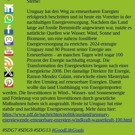
Sterne!
Uruguay hat den Weg zu erneuerbaren Energien
erfolgreich beschritten und ist heute ein Vorreiter in der
nachhaltigen Energieversorgung. Nachdem das Land
lange auf fossile Brennstoffe angewiesen war, nutzte es
natürliche Quellen wie Wasser, Wind, Sonne und
Biomasse, um eine nahezu fossilfreie
Energieversorgung zu erreichen. 2024 erzeugte
Uruguay rund 90 Prozent seiner Energie aus
Erneuerbaren – an manchen Tagen wird sogar 100
Prozent der Energie nachhaltig erzeugt. Die
Transformation des Energiesektors begann nach einer
Energiekrise 2008. Der damalige Direktor für Energie,
Ramon Mendez Galain, entwickelte einen Masterplan
für den Umstieg auf erneuerbare Energien. Damit
wollte das land Unabhängig von Energieimporten
werden. Die Investitionen in Wind-, Wasser- und Sonnenenergie
und Förderung von privaten Investitionen durch gesetzliche
Maßnahmen haben sich ausgezahlt. Heute ist Uruguay hat eine
stabile und nachhaltige Energieversorgung. Mehr dazu hier:
https://www.zdf.de/nachrichten/politik/ausland/uruguay-
energiewende-erneuerbare-energien-windkraft-wasserkraft-100.html
#SDG7 #SDG9 #SDG13
#GoodLifeGoals