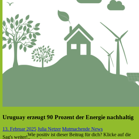
Uruguay erzeugt 90 Prozent der Energie nachhaltig
13. Februar 2025
Julia Netzer
Mutmachende News
Wie positiv ist dieser Beitrag für dich? Klicke auf die
Sag's weiter!