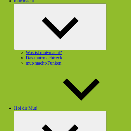
mut•macht
Untermenü
öffnen
Was ist mut•macht?
Das mut•macht•eck
mut•macht•Funken
Hol dir Mut!
Untermenü
öffnen