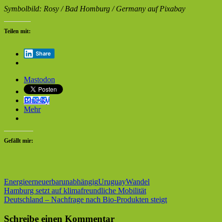
Symbolbild: Rosy / Bad Homburg / Germany auf Pixabay
Teilen mit:
Share
Mastodon
Bluesky
Mehr
Gefällt mir:
Energie
erneuerbar
unabhängig
Uruguay
Wandel
Beitragsnavigation
Vorheriger
Hamburg setzt auf klimafreundliche Mobilität
Beitrag:
Nächster
Deutschland – Nachfrage nach Bio-Produkten steigt
Beitrag:
Schreibe einen Kommentar