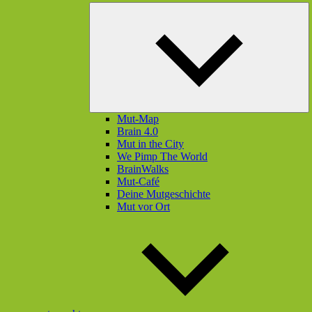
U
öf
Mut-Map
Brain 4.0
Mut in the City
We Pimp The World
BrainWalks
Mut-Café
Deine Mutgeschichte
Mut vor Ort