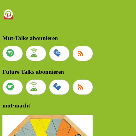
Mut-Talks abonnieren
Future Talks abonnieren
mut•macht