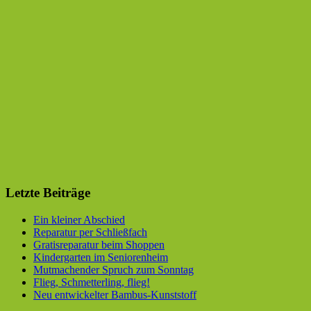
Letzte Beiträge
Ein kleiner Abschied
Reparatur per Schließfach
Gratisreparatur beim Shoppen
Kindergarten im Seniorenheim
Mutmachender Spruch zum Sonntag
Flieg, Schmetterling, flieg!
Neu entwickelter Bambus-Kunststoff