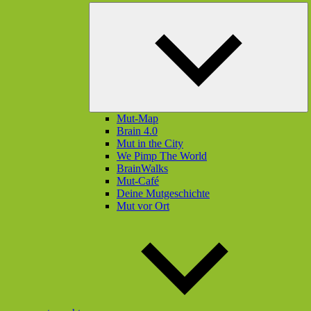
U
öf
Mut-Map
Brain 4.0
Mut in the City
We Pimp The World
BrainWalks
Mut-Café
Deine Mutgeschichte
Mut vor Ort