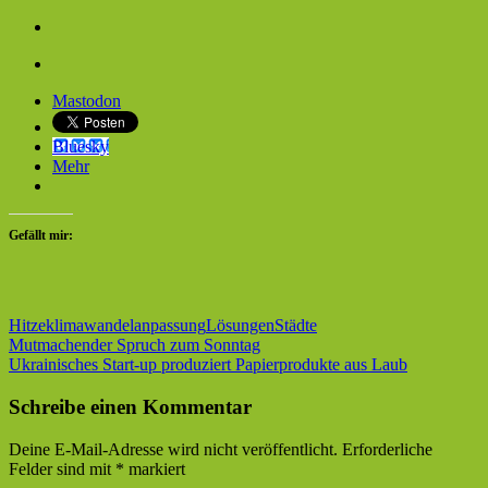
Mastodon
Bluesky
Mehr
Gefällt mir:
Hitze
klimawandelanpassung
Lösungen
Städte
Beitragsnavigation
Vorheriger
Mutmachender Spruch zum Sonntag
Beitrag:
Nächster
Ukrainisches Start-up produziert Papierprodukte aus Laub
Beitrag:
Schreibe einen Kommentar
Deine E-Mail-Adresse wird nicht veröffentlicht.
Erforderliche
Felder sind mit
*
markiert