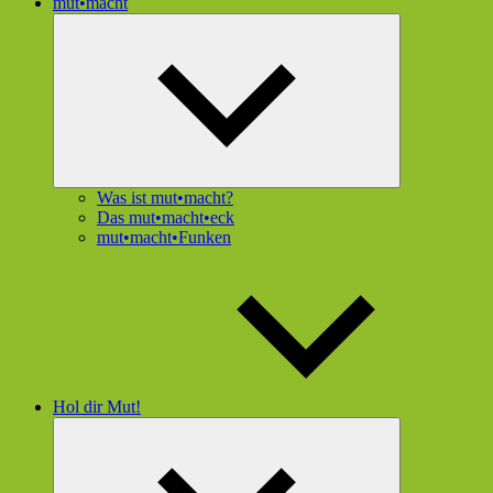
mut•macht
Untermenü
öffnen
Was ist mut•macht?
Das mut•macht•eck
mut•macht•Funken
Hol dir Mut!
Untermenü
öffnen