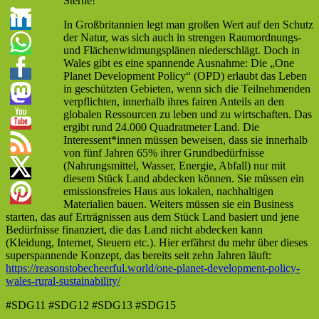
Sterne!
In Großbritannien legt man großen Wert auf den Schutz
der Natur, was sich auch in strengen Raumordnungs-
und Flächenwidmungsplänen niederschlägt. Doch in
Wales gibt es eine spannende Ausnahme: Die „One
Planet Development Policy“ (OPD) erlaubt das Leben
in geschützten Gebieten, wenn sich die Teilnehmenden
verpflichten, innerhalb ihres fairen Anteils an den
globalen Ressourcen zu leben und zu wirtschaften. Das
ergibt rund 24.000 Quadratmeter Land. Die
Interessent*innen müssen beweisen, dass sie innerhalb
von fünf Jahren 65% ihrer Grundbedürfnisse
(Nahrungsmittel, Wasser, Energie, Abfall) nur mit
diesem Stück Land abdecken können. Sie müssen ein
emissionsfreies Haus aus lokalen, nachhaltigen
Materialien bauen. Weiters müssen sie ein Business
starten, das auf Erträgnissen aus dem Stück Land basiert und jene
Bedürfnisse finanziert, die das Land nicht abdecken kann
(Kleidung, Internet, Steuern etc.). Hier erfährst du mehr über dieses
superspannende Konzept, das bereits seit zehn Jahren läuft:
https://reasonstobecheerful.world/one-planet-development-policy-
wales-rural-sustainability/
#SDG11 #SDG12 #SDG13 #SDG15