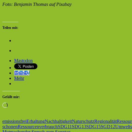
Foto: Benjamin Thomas auf Pixabay
Teilen mit:
Mastodon
Bluesky
Mehr
Gefällt mir:
Wird
geladen …
emissionsfrei
Erhaltung
Nachhaltigkeit
Naturschutz
Regionalität
Ressour
schonen
Ressourcenverbrauch
SDG11
SDG13
SDG15
SGD12
Umwelts
Vorheriger
Mutmachender Spruch zum Sonntag