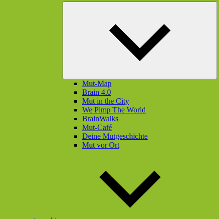
U
öf
Mut-Map
Brain 4.0
Mut in the City
We Pimp The World
BrainWalks
Mut-Café
Deine Mutgeschichte
Mut vor Ort