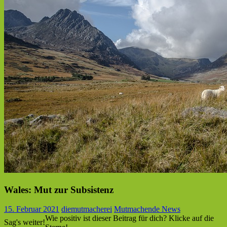
Wales: Mut zur Subsistenz
15. Februar 2021
diemutmacherei
Mutmachende News
Wie positiv ist dieser Beitrag für dich? Klicke auf die
Sag's weiter!