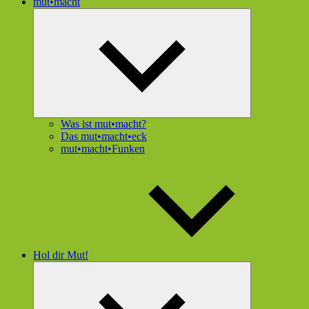
mut•macht
Untermenü
öffnen
Was ist mut•macht?
Das mut•macht•eck
mut•macht•Funken
Hol dir Mut!
Untermenü
öffnen