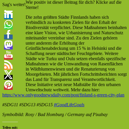
Wie positiv ist dieser Beitrag für dich? Klicke auf die
Sag's weiter!
Sterne!
Die zehn größten Städte Finnlands haben sich
verbindlich zu konkreten Zielen für den Erhalt der
Biodiversität verpflichtet. Diese Maßnahmen beinhalten
eine klare Vision, wie Urbanisierung und Naturschutz
miteinander vereinbar sind. Zu den Zielen gehören
unter anderem die Erhöhung der
Grünflächenabdeckung um 15 % in Helsinki und die
Schaffung neuer städtischer Feuchtgebiete. Weitere
Städte wie Turku und Oulu setzen ebenfalls spezifische
Maßnahmen wie die Umwandlung von Rasenflächen
in Wildblumenwiesen und die Renaturierung von
Moorgebieten. Mit jährlichen Fortschrittsberichten sorgt
das Land für Transparenz und Verantwortlichkeit.
Diese Initiative setzt neue Maßstäbe für den urbanen
Umweltschutz weltweit. Mehr dazu hier:
https://www.onlygoodnewsdaily.com/post/finland-s-green-city-plan
#SDG11 #SDG13 #SDG15
#GoodLifeGoals
Symbolbild: Rosy / Bad Homburg / Germany auf Pixabay
Teilen mit: