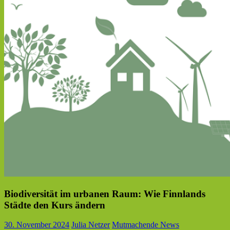
Biodiversität im urbanen Raum: Wie Finnlands
Städte den Kurs ändern
30. November 2024
Julia Netzer
Mutmachende News