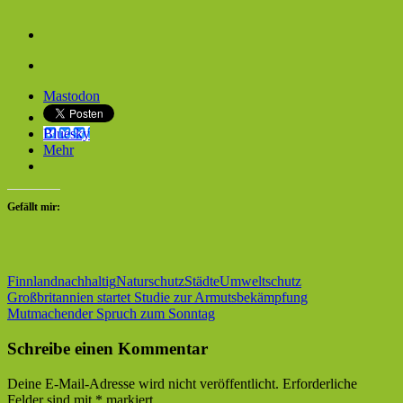
Mastodon
Bluesky
Mehr
Gefällt mir:
Finnland
nachhaltig
Naturschutz
Städte
Umweltschutz
Beitragsnavigation
Vorheriger
Großbritannien startet Studie zur Armutsbekämpfung
Beitrag:
Nächster
Mutmachender Spruch zum Sonntag
Beitrag:
Schreibe einen Kommentar
Deine E-Mail-Adresse wird nicht veröffentlicht.
Erforderliche
Felder sind mit
*
markiert