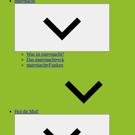
mut•macht
Untermenü
öffnen
Was ist mut•macht?
Das mut•macht•eck
mut•macht•Funken
Hol dir Mut!
Untermenü
öffnen