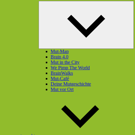
U
öf
Mut-Map
Brain 4.0
Mut in the City
We Pimp The World
BrainWalks
Mut-Café
Deine Mutgeschichte
Mut vor Ort