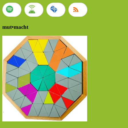
mut•macht