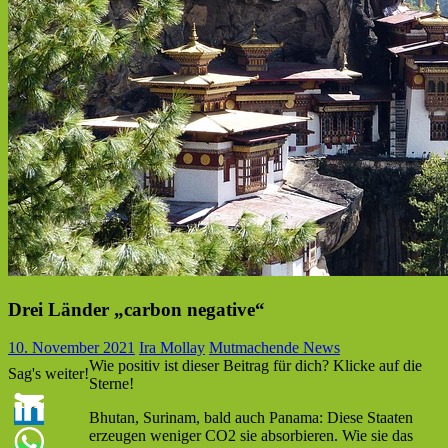
Drei Länder „carbon negative“
10. November 2021
Ira Mollay
Mutmachende News
Wie positiv ist dieser Beitrag für dich? Klicke auf die
Sag's weiter!
Sterne!
Bhutan, Surinam, bald auch Panama: Diese Staaten
erzeugen weniger CO2 sie absorbieren. Wie sie das