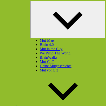
U
öf
Mut-Map
Brain 4.0
Mut in the City
We Pimp The World
BrainWalks
Mut-Café
Deine Mutgeschichte
Mut vor Ort