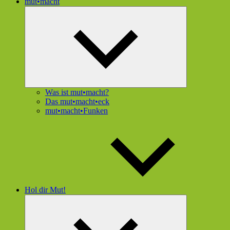
mut•macht
Untermenü
öffnen
Was ist mut•macht?
Das mut•macht•eck
mut•macht•Funken
Hol dir Mut!
Untermenü
öffnen