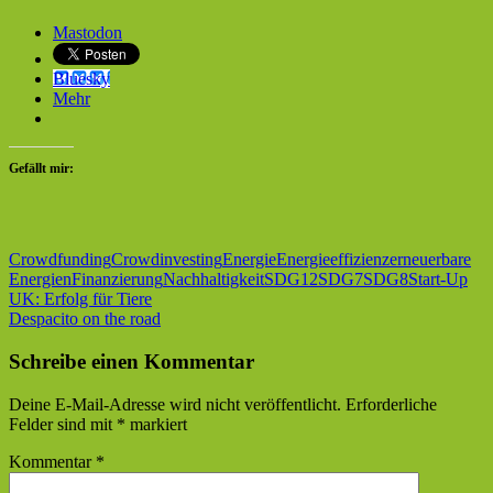
Mastodon
Bluesky
Mehr
Gefällt mir:
Crowdfunding
Crowdinvesting
Energie
Energieeffizienz
erneuerbare
Energien
Finanzierung
Nachhaltigkeit
SDG12
SDG7
SDG8
Start-Up
Beitragsnavigation
Vorheriger
UK: Erfolg für Tiere
Beitrag:
Nächster
Despacito on the road
Beitrag:
Schreibe einen Kommentar
Deine E-Mail-Adresse wird nicht veröffentlicht.
Erforderliche
Felder sind mit
*
markiert
Kommentar
*