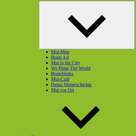
U
öf
Mut-Map
Brain 4.0
Mut in the City
We Pimp The World
BrainWalks
Mut-Café
Deine Mutgeschichte
Mut vor Ort