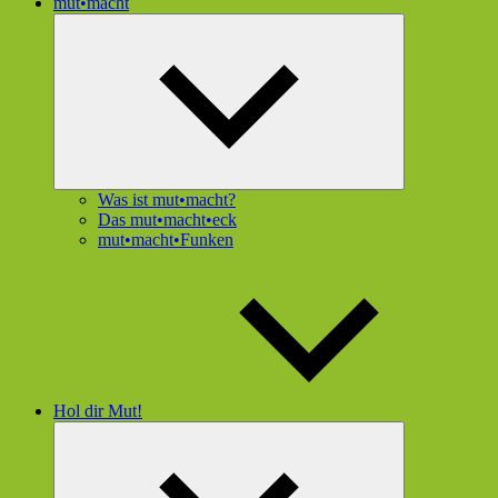
mut•macht
Untermenü
öffnen
Was ist mut•macht?
Das mut•macht•eck
mut•macht•Funken
Hol dir Mut!
Untermenü
öffnen