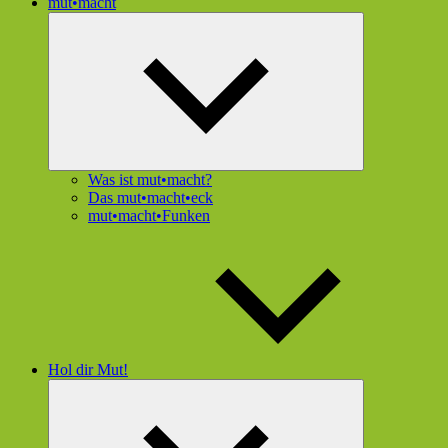
mut•macht
Untermenü
öffnen
Was ist mut•macht?
Das mut•macht•eck
mut•macht•Funken
Hol dir Mut!
Untermenü
öffnen