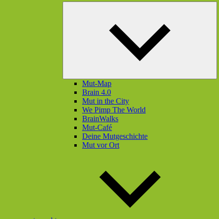
U
öf
Mut-Map
Brain 4.0
Mut in the City
We Pimp The World
BrainWalks
Mut-Café
Deine Mutgeschichte
Mut vor Ort