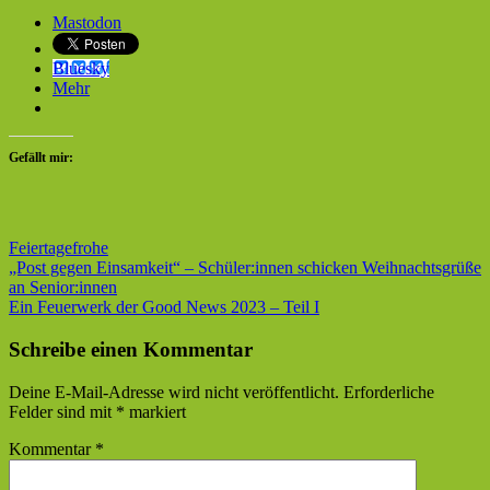
Mastodon
Bluesky
Mehr
Gefällt mir:
Feiertage
frohe
Beitragsnavigation
Vorheriger
„Post gegen Einsamkeit“ – Schüler:innen schicken Weihnachtsgrüße
Beitrag:
an Senior:innen
Nächster
Ein Feuerwerk der Good News 2023 – Teil I
Beitrag:
Schreibe einen Kommentar
Deine E-Mail-Adresse wird nicht veröffentlicht.
Erforderliche
Felder sind mit
*
markiert
Kommentar
*