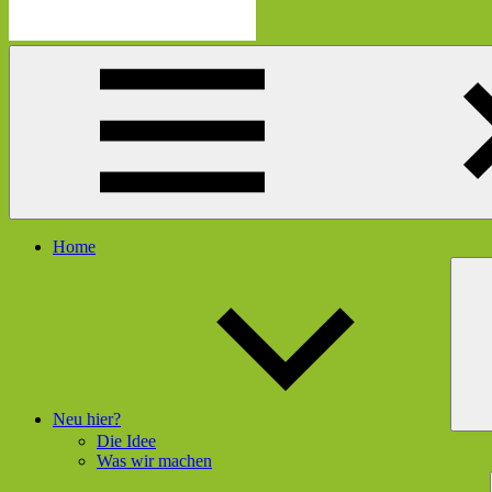
Die
Schau
Mutmacherei
hier
rein
und
gleich
geht's
dir
besser
Menü
Home
Neu hier?
Die Idee
Was wir machen