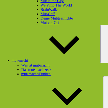
Mut in the City
We Pimp The World
BrainWalks
Mut-Café
Deine Mutgeschichte
Mut vor Ort
mut•macht
Was ist mut•macht?
Das mut•macht•eck
mut•macht•Funken