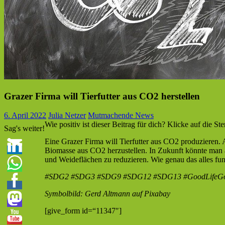
Grazer Firma will Tierfutter aus CO2 herstellen
6. April 2022
Julia Netzer
Mutmachende News
Wie positiv ist dieser Beitrag für dich? Klicke auf die Ste
Sag's weiter!
Eine Grazer Firma will Tierfutter aus CO2 produzieren. A
Biomasse aus CO2 herzustellen. In Zukunft könnte man au
und Weideflächen zu reduzieren. Wie genau das alles fun
#SDG2 #SDG3 #SDG9 #SDG12 #SDG13 #GoodLifeGo
Symbolbild: Gerd Altmann auf Pixabay
[give_form id=“11347″]