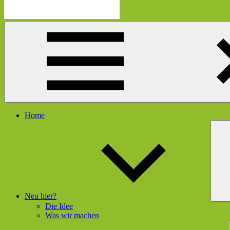
Die
Schau
Mutmacherei
hier
rein
und
gleich
geht's
dir
besser
Menü
Home
Neu hier?
Die Idee
Was wir machen