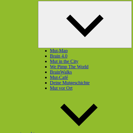
U
öf
Mut-Map
Brain 4.0
Mut in the City
We Pimp The World
BrainWalks
Mut-Café
Deine Mutgeschichte
Mut vor Ort