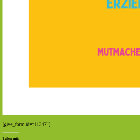
[give_form id=“11347″]
Teilen mit: