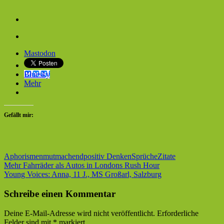
Mastodon
Bluesky
Mehr
Gefällt mir:
Aphorismen
mutmachend
positiv Denken
Sprüche
Zitate
Beitragsnavigation
Vorheriger
Mehr Fahrräder als Autos in Londons Rush Hour
Beitrag:
Nächster
Young Voices: Anna, 11 J., MS Großarl, Salzburg
Beitrag:
Schreibe einen Kommentar
Deine E-Mail-Adresse wird nicht veröffentlicht.
Erforderliche
Felder sind mit
*
markiert