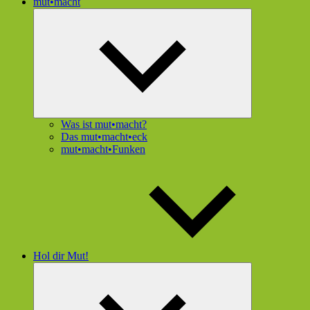
mut•macht
Untermenü
öffnen
Was ist mut•macht?
Das mut•macht•eck
mut•macht•Funken
Hol dir Mut!
Untermenü
öffnen