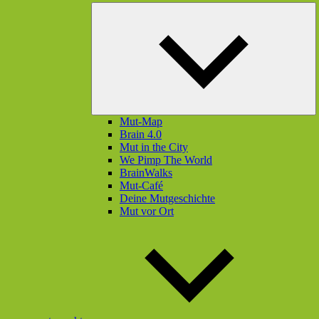
U
öf
Mut-Map
Brain 4.0
Mut in the City
We Pimp The World
BrainWalks
Mut-Café
Deine Mutgeschichte
Mut vor Ort