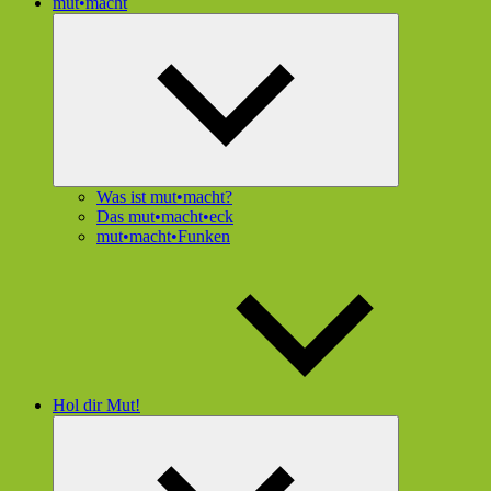
mut•macht
Untermenü
öffnen
Was ist mut•macht?
Das mut•macht•eck
mut•macht•Funken
Hol dir Mut!
Untermenü
öffnen