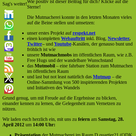
Wie positiv ist dieser Beitrag für dich? Klicke auf die
Sag's weiter!
Sterne!
Die Mutmacherei konnte in den letzten Monaten vieles
auf die Beine stellen und umsetzen:
unser erstes Projekt auf
respekt.net
einen kompletten
Webauftritt
inkl. Blog,
Newsletter
,
Twitter
–
und
Youtube
-Kanälen, der genauso bunt und
fröhlich ist wie
unsere
Mutmachmobs
im öffentlichen Raum, wie z.B.
Free Hugs und der wandelbare Wunschstand
das
Mutmobil
– eine fahrbare Station zum Mutmachen
im öffentlichen Raum
und last but not least natürlich das
Mutmap
– die
Online-Sammlung von 500 inspirierenden Projekten
und Initiativen des Wandels
Grund genug, um mit Freude auf die Ergebnisse zu blicken,
einander kennen zu lernen, die Gelegenheit zum Vernetzen zu
nützen.
Wir laden euch herzlich ein, mit uns zu
feiern
am
Samstag, 28.
April 2012
um
14:00 Uhr:
Präsentation
der Mutmacherei im Raum D quartier21 (QDK