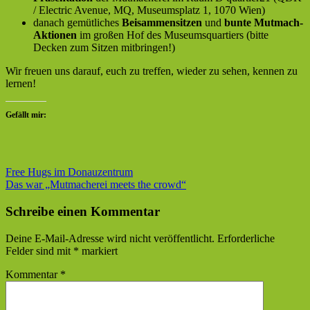
/ Electric Avenue, MQ, Museumsplatz 1, 1070 Wien)
danach gemütliches
Beisammensitzen
und
bunte Mutmach-
Aktionen
im großen Hof des Museumsquartiers (bitte
Decken zum Sitzen mitbringen!)
Wir freuen uns darauf, euch zu treffen, wieder zu sehen, kennen zu
lernen!
Gefällt mir:
Beitragsnavigation
Vorheriger
Free Hugs im Donauzentrum
Beitrag:
Nächster
Das war „Mutmacherei meets the crowd“
Beitrag:
Schreibe einen Kommentar
Deine E-Mail-Adresse wird nicht veröffentlicht.
Erforderliche
Felder sind mit
*
markiert
Kommentar
*