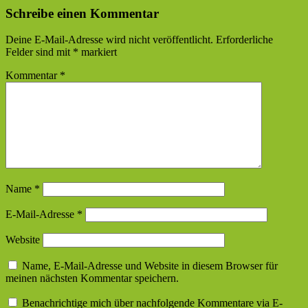
Schreibe einen Kommentar
Deine E-Mail-Adresse wird nicht veröffentlicht.
Erforderliche
Felder sind mit
*
markiert
Kommentar
*
Name
*
E-Mail-Adresse
*
Website
Name, E-Mail-Adresse und Website in diesem Browser für
meinen nächsten Kommentar speichern.
Benachrichtige mich über nachfolgende Kommentare via E-