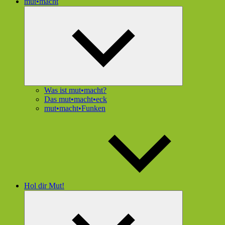
mut•macht
Untermenü
öffnen
Was ist mut•macht?
Das mut•macht•eck
mut•macht•Funken
Hol dir Mut!
Untermenü
öffnen