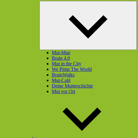
U
öf
Mut-Map
Brain 4.0
Mut in the City
We Pimp The World
BrainWalks
Mut-Café
Deine Mutgeschichte
Mut vor Ort