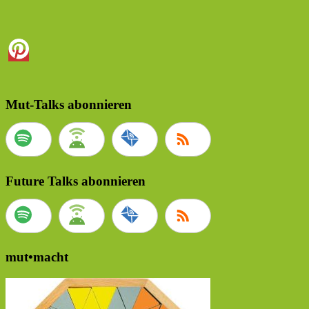
Mut-Talks abonnieren
Future Talks abonnieren
mut•macht