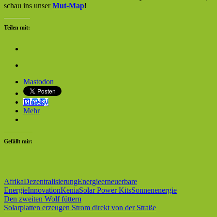
schau ins unser
Mut-Map
!
Teilen mit:
Mastodon
Bluesky
Mehr
Gefällt mir:
Afrika
Dezentralisierung
Energie
erneuerbare
Energie
Innovation
Kenia
Solar Power Kits
Sonnenenergie
Beitragsnavigation
Vorheriger
Den zweiten Wolf füttern
Beitrag:
Nächster
Solarplatten erzeugen Strom direkt von der Straße
Beitrag: