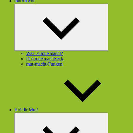
mut•macht
Untermenü
öffnen
Was ist mut•macht?
Das mut•macht•eck
mut•macht•Funken
Hol dir Mut!
Untermenü
öffnen