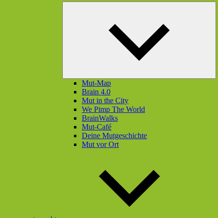
U
öf
Mut-Map
Brain 4.0
Mut in the City
We Pimp The World
BrainWalks
Mut-Café
Deine Mutgeschichte
Mut vor Ort