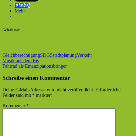
Bluesky
Mehr
Gefällt mir:
Gleichberechtigung
SDG5
stadtplanung
Verkehr
Beitragsnavigation
Vorheriger
Musik aus dem Eis
Beitrag:
Nächster
Fahrrad als Emanzipationsbringer
Beitrag:
Schreibe einen Kommentar
Deine E-Mail-Adresse wird nicht veröffentlicht.
Erforderliche
Felder sind mit
*
markiert
Kommentar
*