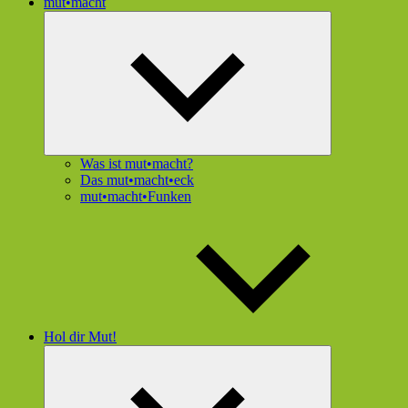
mut•macht
Untermenü
öffnen
Was ist mut•macht?
Das mut•macht•eck
mut•macht•Funken
Hol dir Mut!
Untermenü
öffnen