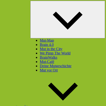
U
öf
Mut-Map
Brain 4.0
Mut in the City
We Pimp The World
BrainWalks
Mut-Café
Deine Mutgeschichte
Mut vor Ort