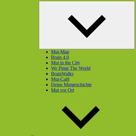
U
öf
Mut-Map
Brain 4.0
Mut in the City
We Pimp The World
BrainWalks
Mut-Café
Deine Mutgeschichte
Mut vor Ort