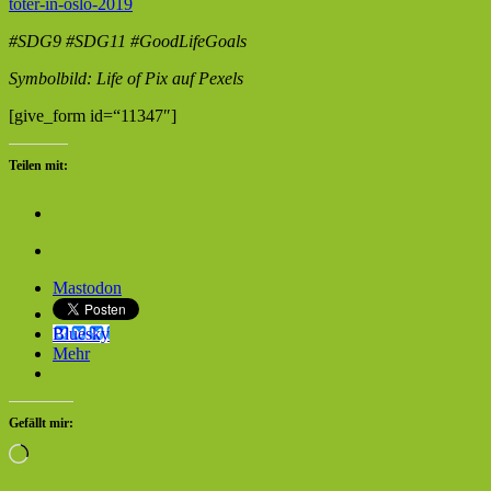
toter-in-oslo-2019
#SDG9 #SDG11 #GoodLifeGoals
Symbolbild: Life of Pix auf Pexels
[give_form id=“11347″]
Teilen mit:
Mastodon
Bluesky
Mehr
Gefällt mir:
Wird
geladen …