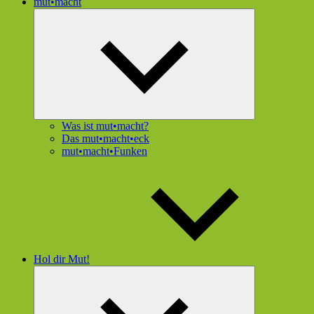
mut•macht
Untermenü
öffnen
Was ist mut•macht?
Das mut•macht•eck
mut•macht•Funken
Hol dir Mut!
Untermenü
öffnen