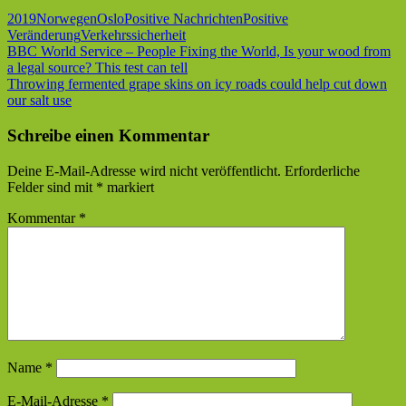
2019
Norwegen
Oslo
Positive Nachrichten
Positive
Veränderung
Verkehrssicherheit
Beitragsnavigation
Vorheriger
BBC World Service – People Fixing the World, Is your wood from
Beitrag:
a legal source? This test can tell
Nächster
Throwing fermented grape skins on icy roads could help cut down
Beitrag:
our salt use
Schreibe einen Kommentar
Deine E-Mail-Adresse wird nicht veröffentlicht.
Erforderliche
Felder sind mit
*
markiert
Kommentar
*
Name
*
E-Mail-Adresse
*