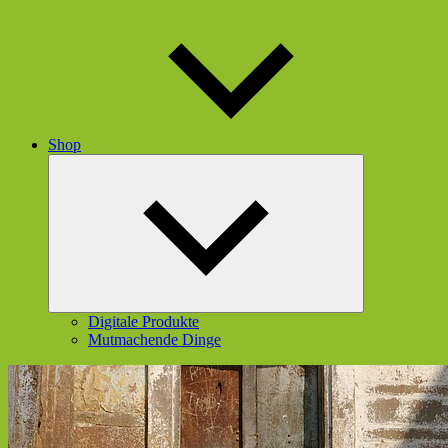
Shop
Untermenü
öffnen
Digitale Produkte
Mutmachende Dinge