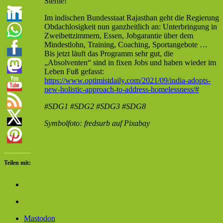
Sterne!
Im indischen Bundesstaat Rajasthan geht die Regierung
Obdachlosigkeit nun ganzheitlich an: Unterbringung in
Zweibettzimmern, Essen, Jobgarantie über dem
Mindestlohn, Training, Coaching, Sportangebote …
Bis jetzt läuft das Programm sehr gut, die
„Absolventen“ sind in fixen Jobs und haben wieder im
Leben Fuß gefasst:
https://www.optimistdaily.com/2021/09/india-adopts-
new-holistic-approach-to-address-homelessness/#
#SDG1 #SDG2 #SDG3 #SDG8
Symbolfoto: fredsurb auf Pixabay
Teilen mit:
Mastodon