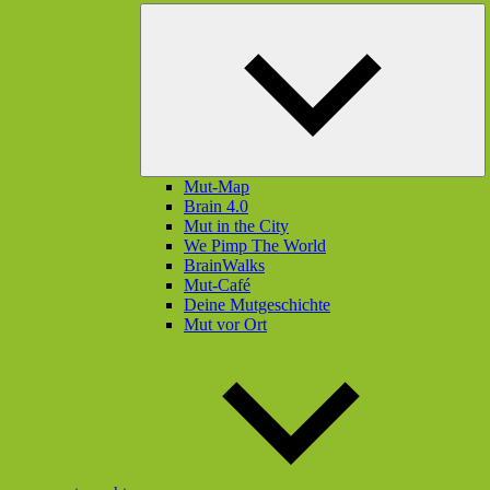
U
öf
Mut-Map
Brain 4.0
Mut in the City
We Pimp The World
BrainWalks
Mut-Café
Deine Mutgeschichte
Mut vor Ort