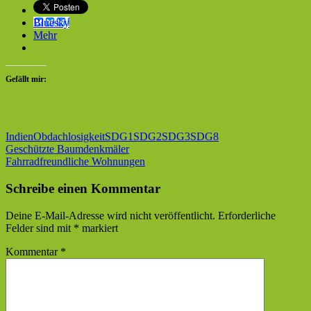
Bluesky
Mehr
Gefällt mir:
Indien
Obdachlosigkeit
SDG1
SDG2
SDG3
SDG8
Beitragsnavigation
Vorheriger
Geschützte Baumdenkmäler
Beitrag:
Nächster
Fahrradfreundliche Wohnungen
Beitrag:
Schreibe einen Kommentar
Deine E-Mail-Adresse wird nicht veröffentlicht.
Erforderliche
Felder sind mit
*
markiert
Kommentar
*