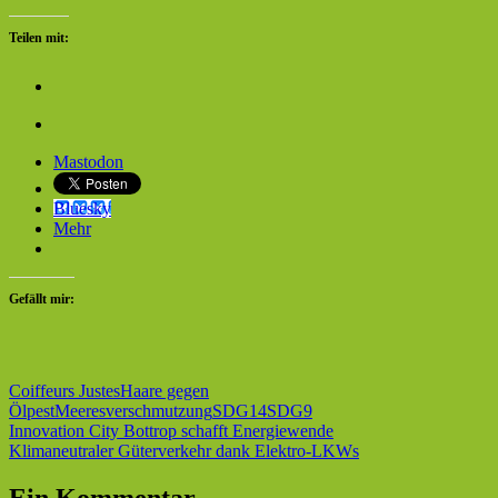
Teilen mit:
Mastodon
Bluesky
Mehr
Gefällt mir:
Coiffeurs Justes
Haare gegen
Ölpest
Meeresverschmutzung
SDG14
SDG9
Beitragsnavigation
Vorheriger
Innovation City Bottrop schafft Energiewende
Beitrag:
Nächster
Klimaneutraler Güterverkehr dank Elektro-LKWs
Beitrag: