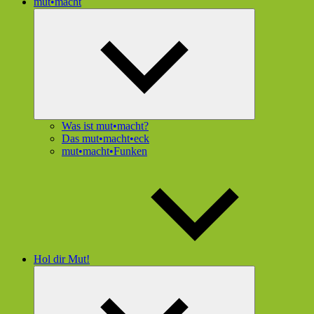
mut•macht
Untermenü
öffnen
Was ist mut•macht?
Das mut•macht•eck
mut•macht•Funken
Hol dir Mut!
Untermenü
öffnen