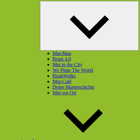
U
öf
Mut-Map
Brain 4.0
Mut in the City
We Pimp The World
BrainWalks
Mut-Café
Deine Mutgeschichte
Mut vor Ort